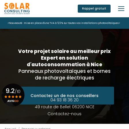
Aller
au
Rappel gratuit
contenu
principal
⚡Nouveauté : mise en place d'une TVA à 5,5 % sur toutes vos installations photovoltaïques⚡
Votre projet solaire au meilleur prix
Expert en solution
d'autoconsommation à Nice
Panneaux photovoltaïques et bornes
de recharge électriques
9.2
/10
Contactez un de nos conseillers
04 93 18 36 20
49 route de Bellet 06200 NICE
Voir le certificat
Contactez-nous
Accueil
Panneaux solaires