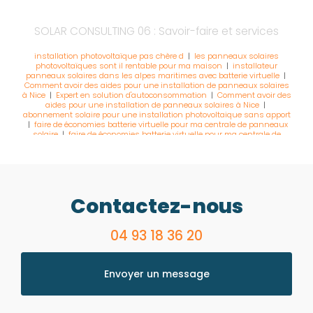
SOLAR CONSULTING 06 : Savoir-faire et services
installation photovoltaïque pas chère d
|
les panneaux solaires
photovoltaïques sont il rentable pour ma maison
|
installateur
panneaux solaires dans les alpes maritimes avec batterie virtuelle
|
Comment avoir des aides pour une installation de panneaux solaires
à Nice
|
Expert en solution d'autoconsommation
|
Comment avoir des
aides pour une installation de panneaux solaires à Nice
|
abonnement solaire pour une installation photovoltaique sans apport
|
faire de économies batterie virtuelle pour ma centrale de panneaux
solaire
|
faire de économies batterie virtuelle pour ma centrale de
panneaux solaire
|
Les panneaux photovoltaÏques sont ils rentables à
Nice et ses alentours
|
installation solaire avec la marque Tesla
powerwall
|
abonnement solaire pour une installation photovoltaique
sans apport
|
installateur de panneau solaire dans les alpes
maritimes à cannes et ses alentours
|
installateur de panneaux
solaire avec batterie de stockage
|
les panneaux solaires
Contactez-nous
photovoltaïques sont il rentable pour ma maison
|
Installateur de
panneaux photovoltaïques pas chère à Nice
|
TVA à 5,5% installation
solaire photovoltaique dans les alpes-maritimes
|
Installateur de
panneaux photovoltaïques pas chère à Nice
04 93 18 36 20
|
Installateur qualifié RGE
dans les Alpes maritimes pour une installation photovoltaïque
|
Les
meilleurs prix pour une installation de panneaux solaires à Vallauris
|
installation de panneau solaire photovoltaique fiable à Vence dans les
alpes-maritimes
|
installateur de panneaux solaire avec batterie de
Envoyer un message
stockage