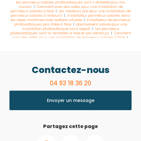
les panneaux solaires photovoltaïques sont il rentable pour ma
maison
|
Comment avoir des aides pour une installation de
panneaux solaires à Nice
|
Les meilleurs prix pour une installation de
panneaux solaires à Vallauris
|
installateur panneaux solaires dans
les alpes maritimes avec batterie virtuelle
|
Installateur de panneaux
photovoltaïques pas chère à Nice
|
abonnement solaire pour une
installation photovoltaique sans apport
|
Les panneaux
photovoltaÏques sont ils rentables à Nice et ses alentours
|
Comment
avoir des aides pour une installation de panneaux solaires à Nice
|
installateur de panneau solaire dans les alpes maritimes à cannes et
ses alentours
|
installation solaire avec la marque Tesla powerwall
|
les panneaux solaires photovoltaïques sont il rentable pour ma
maison
|
faire de économies batterie virtuelle pour ma centrale de
panneaux solaire
|
installateur de panneaux solaire avec batterie de
stockage
|
Expert en solution d'autoconsommation
|
faire de
Contactez-nous
économies batterie virtuelle pour ma centrale de panneaux solaire
|
installation photovoltaïque pas chère d
|
TVA à 5,5% installation
solaire photovoltaique dans les alpes-maritimes
|
Installateur de
panneaux photovoltaïques pas chère à Nice
04 93 18 36 20
|
installation de panneau
solaire photovoltaique fiable à Vence dans les alpes-maritimes
|
Installateur qualifié RGE dans les Alpes maritimes pour une
installation photovoltaïque
|
installateur de panneaux solaire avec
batterie de stockage
|
abonnement solaire pour une installation
Envoyer un message
photovoltaique sans apport
Partagez cette page
Facebook
X
Email