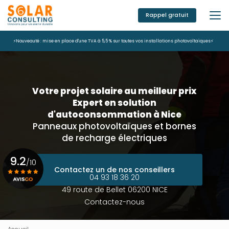
Aller
au
Rappel gratuit
contenu
principal
⚡Nouveauté : mise en place d'une TVA à 5,5 % sur toutes vos installations photovoltaïques⚡
Votre projet solaire au meilleur prix
Expert en solution
d'autoconsommation à Nice
Panneaux photovoltaïques et bornes
de recharge électriques
9.2
/10
Contactez un de nos conseillers
04 93 18 36 20
49 route de Bellet 06200 NICE
Voir le certificat
Contactez-nous
Accueil