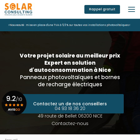
Aller
au
Rappel gratuit
contenu
principal
⚡Nouveauté : mise en place d'une TVA à 5,5 % sur toutes vos installations photovoltaïques⚡
Votre projet solaire au meilleur prix
Expert en solution
d'autoconsommation à Nice
Panneaux photovoltaïques et bornes
de recharge électriques
9.2
/10
Contactez un de nos conseillers
04 93 18 36 20
49 route de Bellet 06200 NICE
Voir le certificat
Contactez-nous
Accueil