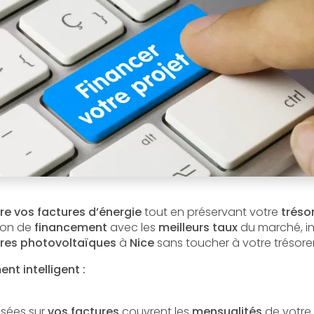
re vos factures d’énergie
tout en préservant votre
trésor
ion de
financement
avec les
meilleurs taux
du marché, in
res
photovoltaïques
à
Nice
sans toucher à votre trésorer
t intelligent :
isées sur
vos factures
couvrent les
mensualités
de votre