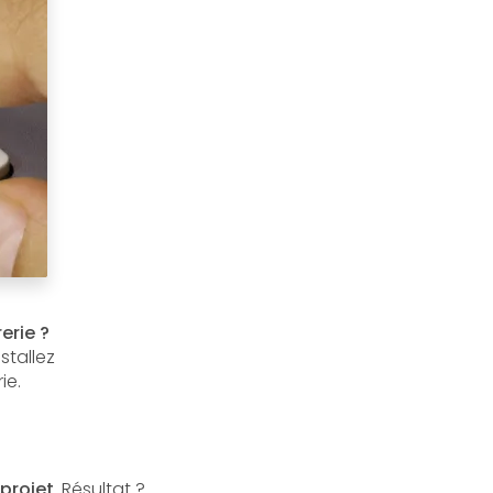
erie ?
stallez
ie.
projet
. Résultat ?