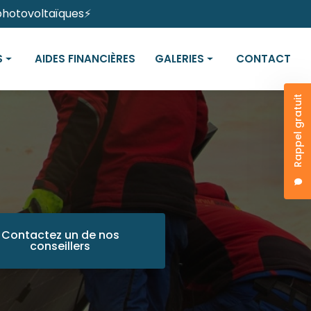
 photovoltaïques⚡
S
AIDES FINANCIÈRES
GALERIES
CONTACT
Rappel gratuit
otovoltaïques
Panneaux solaires
s
Bornes de recharges électriques
Contactez un de nos
conseillers