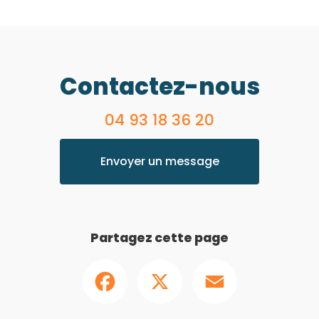
kage
|
installation solaire avec la marque Tesla powerwall
|
Install
 chère à Nice
|
installateur de panneau solaire dans les alpes mari
aux solaires photovoltaïques sont il rentable pour ma maison
|
Com
de panneaux solaires à Nice
|
abonnement solaire pour une installat
ur de panneaux photovoltaïques pas chère à Nice
|
installateur de 
batterie de stockage
Contactez-nous
04 93 18 36 20
Envoyer un message
Partagez cette page
Facebook
X
Email