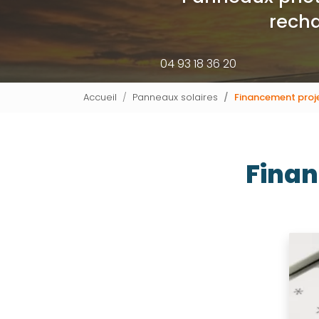
recha
04 93 18 36 20
Accueil
Panneaux solaires
Financement proj
Finan