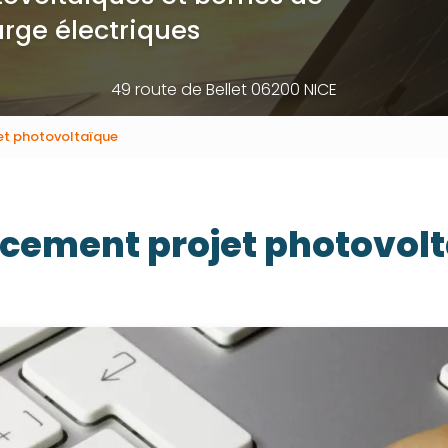
rge électriques
49 route de Bellet 06200 NICE
et photovoltaïque
cement projet photovol