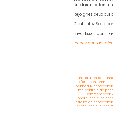
Une
installation
ren
Rejoignez ceux qui o
Contactez Solar con
Investissez dans l’a
Prenez contact dès 
installation de pan
d'autoconsommatio
panneaux photovoltaÏq
ma centrale de pan
Comment avoir d
photovoltaïques sont
installation photovolta
photovoltaïque pas 
économies batterie 