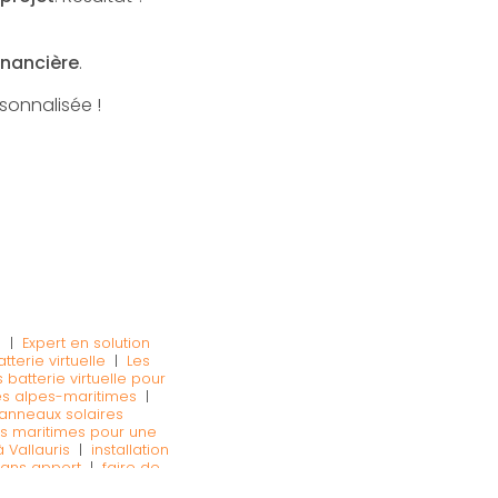
financière
.
sonnalisée !
s
|
Expert en solution
terie virtuelle
|
Les
batterie virtuelle pour
les alpes-maritimes
|
panneaux solaires
pes maritimes pour une
à Vallauris
|
installation
 sans apport
|
faire de
anneaux solaire avec