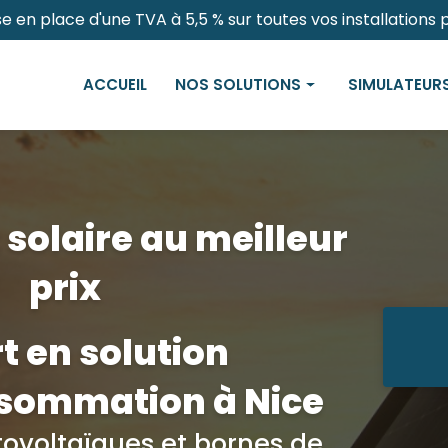
e en place d'une TVA à 5,5 % sur toutes vos installations
ACCUEIL
NOS SOLUTIONS
SIMULATEUR
Panneaux solaires
Panneaux Ph
Bornes de recharges électriques
Professionnel
Carports solaires
 solaire au meilleur
Pergolas solaires
prix
t en solution
sommation à Nice
ovoltaïques et bornes de