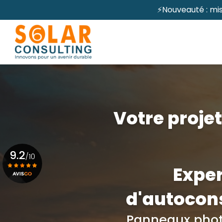
Aller
⚡Nouveauté : mis
au
Navigation principale
contenu
principal
Votre projet
9.2
/10
Exper
Voir le certificat
d'autocon
Panneaux phot