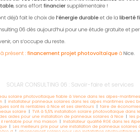
table
, sans effort
financier
supplémentaire !
nt déjà fait le choix de
l’énergie durable
et de la
liberté 
sulting 06 dès aujourd’hui pour une étude gratuite et per
venir, on s’occupe du reste.
à présent :
financement projet photovoltaïque
à
Nice.
SOLAR CONSULTING 06 : Savoir-faire et services
neau solaire photovoltaique fiable à Vence dans les alpes-maritime
n
|
installateur panneaux solaires dans les alpes maritimes avec bat
ues sont ils rentables à Nice et ses alentours
|
faire de économies 
neaux solaire
|
TVA à 5,5% installation solaire photovoltaique dans 
es aides pour une installation de panneaux solaires à Nice
|
les 
 il rentable pour ma maison
|
Installateur qualifié RGE dans les Al
ïque
|
Les meilleurs prix pour une installation de panneaux solaires 
chère d
|
abonnement solaire pour une installation photovoltaique
virtuelle pour ma centrale de panneaux solaire
|
installateur de p