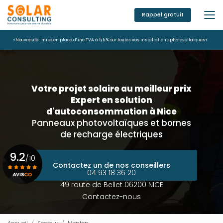
Aller
au
Rappel gratuit
contenu
principal
⚡Nouveauté : mise en place d'une TVA à 5,5 % sur toutes vos installations photovoltaïques⚡
Votre projet solaire au meilleur prix
Expert en solution
d'autoconsommation à Nice
Panneaux photovoltaïques et bornes
de recharge électriques
9.2
/10
Contactez un de nos conseillers
04 93 18 36 20
49 route de Bellet 06200 NICE
Voir le certificat
Contactez-nous
Accueil
Secteur
Menton