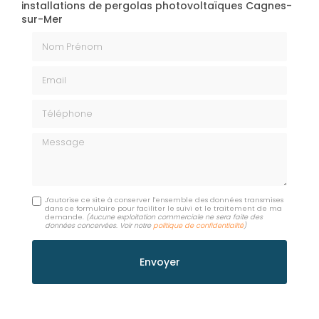
installations de pergolas photovoltaïques Cagnes-
sur-Mer
Nom Prénom
Email
Téléphone
Message
J'autorise ce site à conserver l'ensemble des données transmises
dans ce formulaire pour faciliter le suivi et le traitement de ma
demande.
(Aucune exploitation commerciale ne sera faite des
données concervées. Voir notre
politique de confidentialité
)