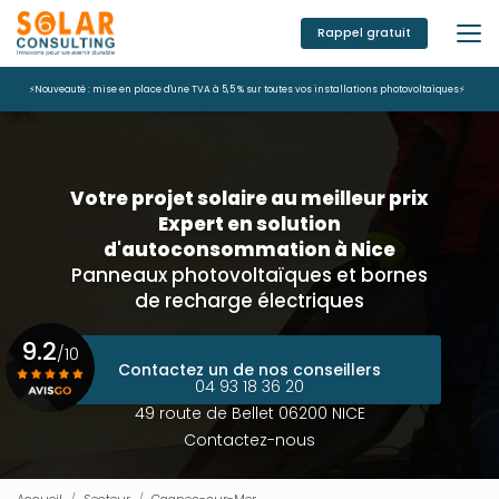
Aller
au
Rappel gratuit
contenu
principal
⚡Nouveauté : mise en place d'une TVA à 5,5 % sur toutes vos installations photovoltaïques⚡
Votre projet solaire au meilleur prix
Expert en solution
d'autoconsommation à Nice
Panneaux photovoltaïques et bornes
de recharge électriques
9.2
/10
Contactez un de nos conseillers
04 93 18 36 20
49 route de Bellet 06200 NICE
Voir le certificat
Contactez-nous
Accueil
Secteur
Cagnes-sur-Mer