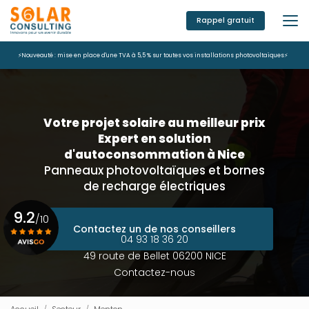
Aller
au
Rappel gratuit
contenu
principal
⚡Nouveauté : mise en place d'une TVA à 5,5 % sur toutes vos installations photovoltaïques⚡
Votre projet solaire au meilleur prix
Expert en solution
d'autoconsommation à Nice
Panneaux photovoltaïques et bornes
de recharge électriques
9.2
/10
Contactez un de nos conseillers
04 93 18 36 20
49 route de Bellet 06200 NICE
Voir le certificat
Contactez-nous
Accueil
Secteur
Menton