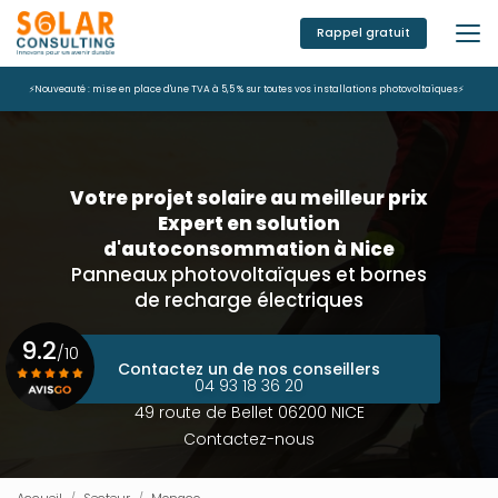
Aller
au
Rappel gratuit
contenu
principal
⚡Nouveauté : mise en place d'une TVA à 5,5 % sur toutes vos installations photovoltaïques⚡
Votre projet solaire au meilleur prix
Expert en solution
d'autoconsommation à Nice
Panneaux photovoltaïques et bornes
de recharge électriques
9.2
/10
Contactez un de nos conseillers
04 93 18 36 20
49 route de Bellet 06200 NICE
Voir le certificat
Contactez-nous
Accueil
Secteur
Monaco