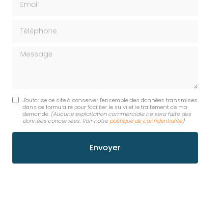
Téléphone
Message
J'autorise ce site à conserver l'ensemble des données transmises
dans ce formulaire pour faciliter le suivi et le traitement de ma
demande.
(Aucune exploitation commerciale ne sera faite des
données concervées. Voir notre
politique de confidentialité
)