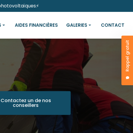
 photovoltaïques⚡
S
AIDES FINANCIÈRES
GALERIES
CONTACT
Rappel gratuit
otovoltaïques
Panneaux solaires
s
Bornes de recharges électriques
Contactez un de nos
conseillers