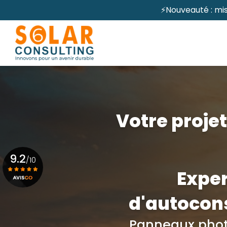
Aller
⚡Nouveauté : mis
au
Navigation principale
contenu
principal
Votre projet
9.2
/10
Exper
Voir le certificat
d'autocon
Panneaux phot