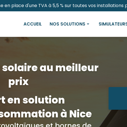
e en place d'une TVA à 5,5 % sur toutes vos installations
ACCUEIL
NOS SOLUTIONS
SIMULATEUR
Panneaux solaires
Panneaux Ph
Bornes de recharges électriques
Professionnel
Carports solaires
 solaire au meilleur
Pergolas solaires
prix
t en solution
sommation à Nice
ovoltaïques et bornes de