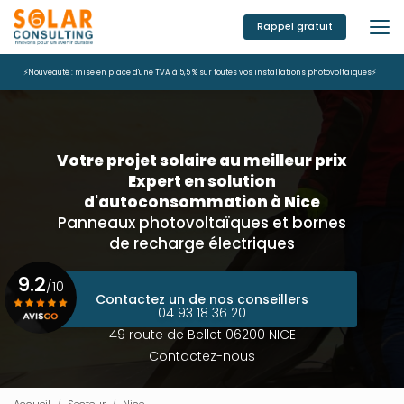
Aller
au
Rappel gratuit
contenu
principal
⚡Nouveauté : mise en place d'une TVA à 5,5 % sur toutes vos installations photovoltaïques⚡
Votre projet solaire au meilleur prix
Expert en solution
d'autoconsommation à Nice
Panneaux photovoltaïques et bornes
de recharge électriques
9.2
/10
Contactez un de nos conseillers
04 93 18 36 20
49 route de Bellet 06200 NICE
Voir le certificat
Contactez-nous
Accueil
Secteur
Nice