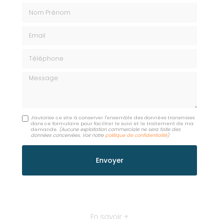
Nom Prénom
Email
Téléphone
Message
J'autorise ce site à conserver l'ensemble des données transmises
dans ce formulaire pour faciliter le suivi et le traitement de ma
demande.
(Aucune exploitation commerciale ne sera faite des
données concervées. Voir notre
politique de confidentialité
)
En savoir +