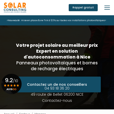
Aller
au
Rappel gratuit
contenu
principal
⚡Nouveauté : mise en place d'une TVA à 5,5 % sur toutes vos installations photovoltaïques⚡
Votre projet solaire au meilleur prix
Expert en solution
d'autoconsommation à Nice
Panneaux photovoltaïques et bornes
de recharge électriques
9.2
/10
Contactez un de nos conseillers
04 93 18 36 20
49 route de Bellet 06200 NICE
Voir le certificat
Contactez-nous
Accueil
Secteur
Monaco