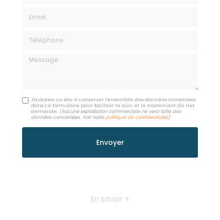
Email
Téléphone
Message
J'autorise ce site à conserver l'ensemble des données transmises
dans ce formulaire pour faciliter le suivi et le traitement de ma
demande.
(Aucune exploitation commerciale ne sera faite des
données concervées. Voir notre
politique de confidentialité
)
En savoir +