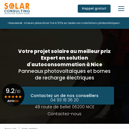
Aller
au
Rappel gratuit
contenu
principal
⚡Nouveauté : mise en place d'une TVA à 5,5 % sur toutes vos installations photovoltaïques⚡
Votre projet solaire au meilleur prix
Expert en solution
d'autoconsommation à Nice
Panneaux photovoltaïques et bornes
de recharge électriques
9.2
/10
Contactez un de nos conseillers
04 93 18 36 20
49 route de Bellet 06200 NICE
Voir le certificat
Contactez-nous
Accueil
Actualités