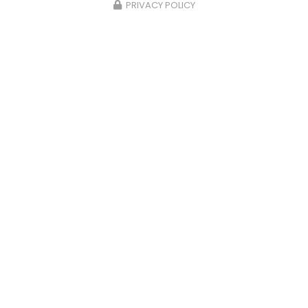
PRIVACY POLICY
2/2026
24/1