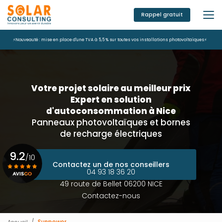
Aller
au
Rappel gratuit
contenu
principal
⚡Nouveauté : mise en place d'une TVA à 5,5 % sur toutes vos installations photovoltaïques⚡
Votre projet solaire au meilleur prix
Expert en solution
d'autoconsommation à Nice
Panneaux photovoltaïques et bornes
de recharge électriques
9.2
/10
Contactez un de nos conseillers
04 93 18 36 20
49 route de Bellet 06200 NICE
Voir le certificat
Contactez-nous
Accueil
Sunpower